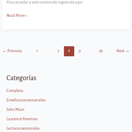
Para acceder a este contenido regístrate aquí
John
Read More »
Main
–
Sus
Escritos
y
←
Previous
1
…
7
8
9
…
36
Next
→
Enseñanzas
Categorías
Completa
Enseñanzas semanales
John Main
Laurence Freeman
Lecturas semanales