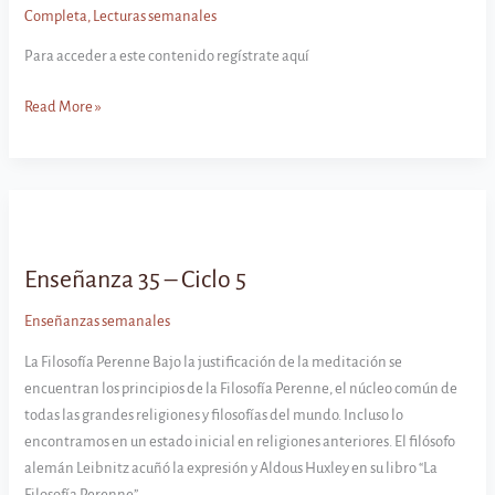
Completa
,
Lecturas semanales
Para acceder a este contenido regístrate aquí
Lectura
Read More »
35
–
Ciclo
5
Enseñanza 35 – Ciclo 5
Enseñanzas semanales
La Filosofía Perenne Bajo la justificación de la meditación se
encuentran los principios de la Filosofía Perenne, el núcleo común de
todas las grandes religiones y filosofías del mundo. Incluso lo
encontramos en un estado inicial en religiones anteriores. El filósofo
alemán Leibnitz acuñó la expresión y Aldous Huxley en su libro “La
Filosofía Perenne”