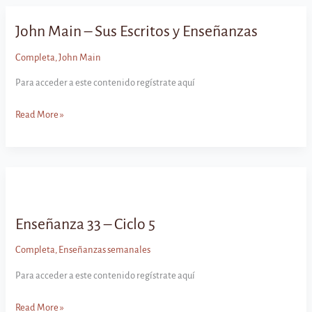
Ciclo
5
John Main – Sus Escritos y Enseñanzas
Completa
,
John Main
Para acceder a este contenido regístrate aquí
John
Read More »
Main
–
Sus
Escritos
y
Enseñanzas
Enseñanza 33 – Ciclo 5
Completa
,
Enseñanzas semanales
Para acceder a este contenido regístrate aquí
Enseñanza
Read More »