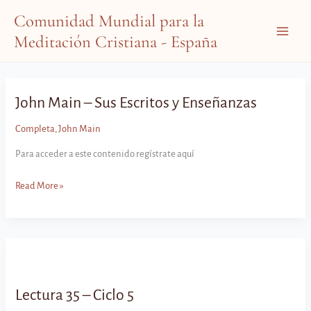
Ir
Comunidad Mundial para la
al
Meditación Cristiana - España
contenido
Main
Menu
John Main – Sus Escritos y Enseñanzas
Completa
,
John Main
Para acceder a este contenido regístrate aquí
John
Read More »
Main
–
Sus
Escritos
y
Enseñanzas
Lectura 35 – Ciclo 5