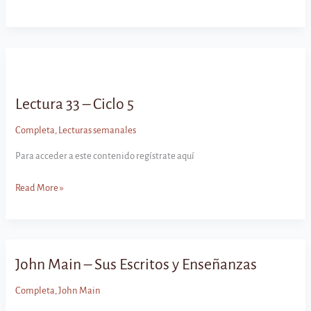
33
–
Ciclo
5
Lectura 33 – Ciclo 5
Completa
,
Lecturas semanales
Para acceder a este contenido regístrate aquí
Lectura
Read More »
33
–
Ciclo
5
John Main – Sus Escritos y Enseñanzas
Completa
,
John Main