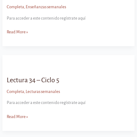
Completa
,
Enseñanzas semanales
Para acceder a este contenido regístrate aquí
Enseñanza
Read More »
34
–
Ciclo
5
Lectura 34 – Ciclo 5
Completa
,
Lecturas semanales
Para acceder a este contenido regístrate aquí
Lectura
Read More »
34
–