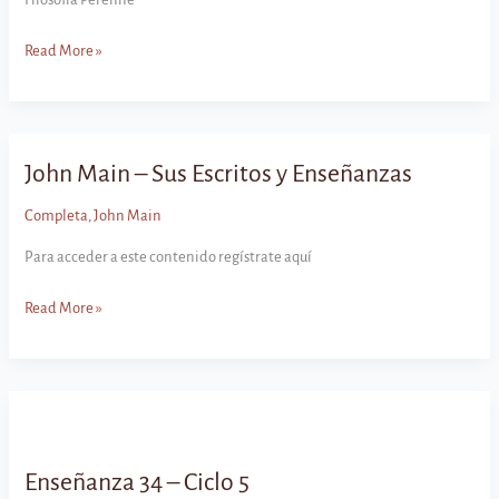
Enseñanza
Read More »
35
–
Ciclo
5
John Main – Sus Escritos y Enseñanzas
Completa
,
John Main
Para acceder a este contenido regístrate aquí
John
Read More »
Main
–
Sus
Escritos
y
Enseñanzas
Enseñanza 34 – Ciclo 5