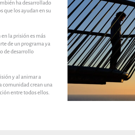
También ha desarrollado
os que los ayudan en su
en la prisión es más
parte de un programa ya
o de desarrollo
isión y al animar a
la comunidad crean una
ción entre todos ellos.