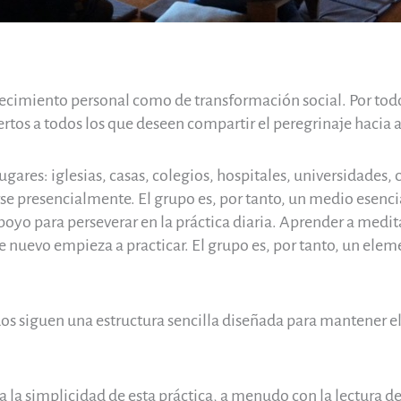
ecimiento personal como de transformación social. Por tod
rtos a todos los que deseen compartir el peregrinaje hacia a
gares: iglesias, casas, colegios, hospitales, universidades, 
e presencialmente. El grupo es, por tanto, un medio esencia
yo para perseverar en la práctica diaria. Aprender a medit
 nuevo empieza a practicar. El grupo es, por tanto, un elem
os siguen una estructura sencilla diseñada para mantener el 
a simplicidad de esta práctica, a menudo con la lectura de