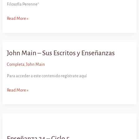
Filosofía Perenne”
Enseñanza
Read More »
35
–
Ciclo
5
John Main – Sus Escritos y Enseñanzas
Completa
,
John Main
Para acceder a este contenido regístrate aquí
John
Read More »
Main
–
Sus
Escritos
y
Enseñanzas
Enseñanza 34 – Ciclo 5