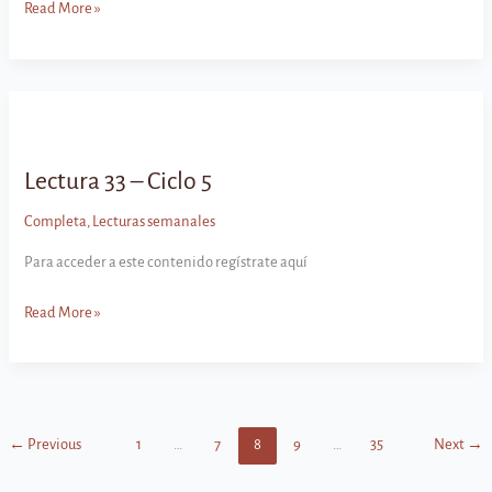
Enseñanza
Read More »
33
–
Ciclo
5
Lectura 33 – Ciclo 5
Completa
,
Lecturas semanales
Para acceder a este contenido regístrate aquí
Lectura
Read More »
33
–
Ciclo
5
←
Previous
1
…
7
8
9
…
35
Next
→