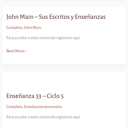
Ciclo
5
John Main – Sus Escritos y Enseñanzas
Completa
,
John Main
Para acceder a este contenido regístrate aquí
John
Read More »
Main
–
Sus
Escritos
y
Enseñanzas
Enseñanza 33 – Ciclo 5
Completa
,
Enseñanzas semanales
Para acceder a este contenido regístrate aquí