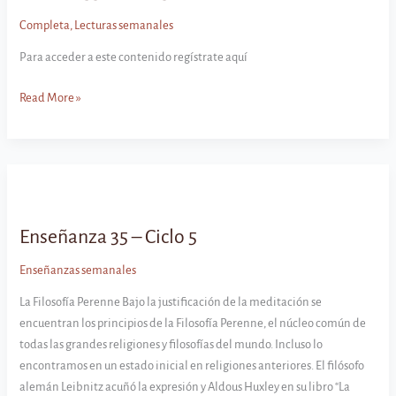
Completa
,
Lecturas semanales
Para acceder a este contenido regístrate aquí
Lectura
Read More »
35
–
Ciclo
5
Enseñanza 35 – Ciclo 5
Enseñanzas semanales
La Filosofía Perenne Bajo la justificación de la meditación se
encuentran los principios de la Filosofía Perenne, el núcleo común de
todas las grandes religiones y filosofías del mundo. Incluso lo
encontramos en un estado inicial en religiones anteriores. El filósofo
alemán Leibnitz acuñó la expresión y Aldous Huxley en su libro “La