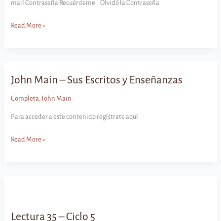
mail Contraseña Recuérdeme Olvidó la Contraseña
Lectura
Read More »
36
–
Ciclo
5
John Main – Sus Escritos y Enseñanzas
Completa
,
John Main
Para acceder a este contenido regístrate aquí
John
Read More »
Main
–
Sus
Escritos
y
Enseñanzas
Lectura 35 – Ciclo 5