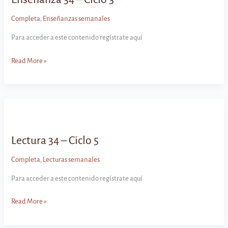
Completa
,
Enseñanzas semanales
Para acceder a este contenido regístrate aquí
Enseñanza
Read More »
34
–
Ciclo
5
Lectura 34 – Ciclo 5
Completa
,
Lecturas semanales
Para acceder a este contenido regístrate aquí
Lectura
Read More »
34
–