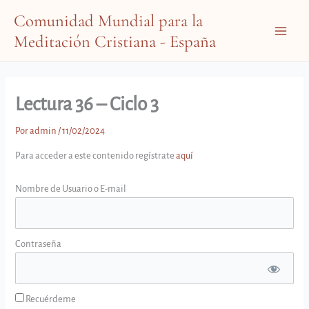
Ir
Comunidad Mundial para la
al
Meditación Cristiana - España
contenido
Main
Menu
Lectura 36 – Ciclo 3
Por
admin
/
11/02/2024
Para acceder a este contenido regístrate
aquí
Nombre de Usuario o E-mail
Contraseña
Recuérdeme